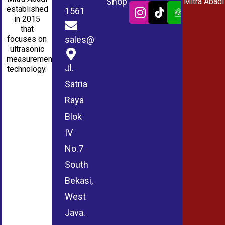
Shop
Mitra Abadi
established
1561
in 2015
that
sales@wmablog.com
focuses on
ultrasonic
measurement
Jl.
technology.
Satria
Raya
Blok
IV
No.7
South
Bekasi,
West
Java.