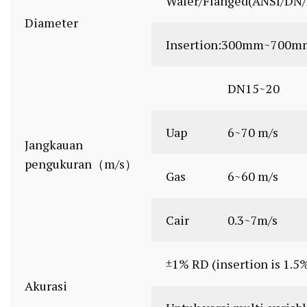
Wafer/Flanged(ANSI/DN
Diameter
Insertion:300mm~700mm
DN15~20
Uap
6~70 m/s
Jangkauan
pengukuran（m/s）
Gas
6~60 m/s
Cair
0.3~7m/s
±1% RD (insertion is 1.
Akurasi