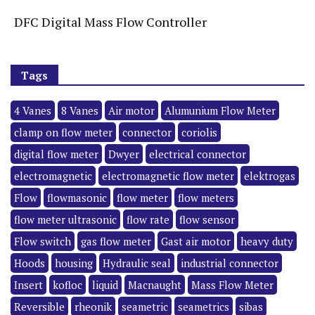
DFC Digital Mass Flow Controller
Tags
4 Vanes
8 Vanes
Air motor
Alumunium Flow Meter
clamp on flow meter
connector
coriolis
digital flow meter
Dwyer
electrical connector
electromagnetic
electromagnetic flow meter
elektrogas
Flow
flowmasonic
flow meter
flow meters
flow meter ultrasonic
flow rate
flow sensor
Flow switch
gas flow meter
Gast air motor
heavy duty
Hoods
housing
Hydraulic seal
industrial connector
Insert
kofloc
liquid
Macnaught
Mass Flow Meter
Reversible
rheonik
seametric
seametrics
sibas