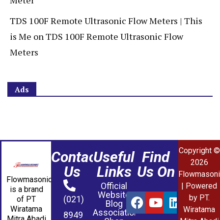
TDS 100F Remote Ultrasonic Flow Meters | This
is Me
on
TDS 100F Remote Ultrasonic Flow
Meters
Ads
Copyright ©
Contact
Useful
Find
2026
Us
Links
Us On
Flowmasoni
Flowmasonic
Official
| Powered
is a brand
Website
by PT.
(021)
of PT
Blog
Wiratama
Wiratama
Association
8949
Mitra Abadi