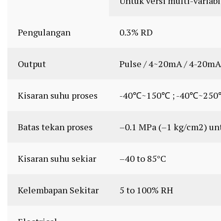
Untuk versi multi-variab
Pengulangan
0.3% RD
Output
Pulse / 4~20mA / 4-2
Kisaran suhu proses
-40℃~150℃ ; -40℃~250℃
Batas tekan proses
–0.1 MPa (–1 kg/cm2) unt
Kisaran suhu sekiar
–40 to 85°C
Kelembapan Sekitar
5 to 100% RH