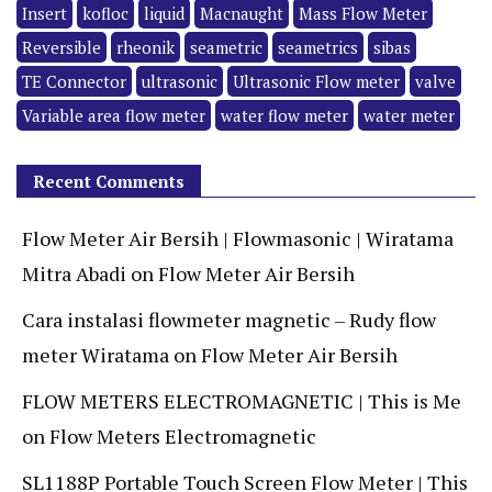
Insert
kofloc
liquid
Macnaught
Mass Flow Meter
Reversible
rheonik
seametric
seametrics
sibas
TE Connector
ultrasonic
Ultrasonic Flow meter
valve
Variable area flow meter
water flow meter
water meter
Recent Comments
Flow Meter Air Bersih | Flowmasonic | Wiratama
Mitra Abadi
on
Flow Meter Air Bersih
Cara instalasi flowmeter magnetic – Rudy flow
meter Wiratama
on
Flow Meter Air Bersih
FLOW METERS ELECTROMAGNETIC | This is Me
on
Flow Meters Electromagnetic
SL1188P Portable Touch Screen Flow Meter | This