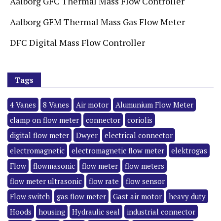
Aalborg GFC Thermal Mass Flow Controller
Aalborg GFM Thermal Mass Gas Flow Meter
DFC Digital Mass Flow Controller
Tags
4 Vanes
8 Vanes
Air motor
Alumunium Flow Meter
clamp on flow meter
connector
coriolis
digital flow meter
Dwyer
electrical connector
electromagnetic
electromagnetic flow meter
elektrogas
Flow
flowmasonic
flow meter
flow meters
flow meter ultrasonic
flow rate
flow sensor
Flow switch
gas flow meter
Gast air motor
heavy duty
Hoods
housing
Hydraulic seal
industrial connector