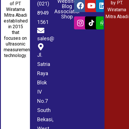
Website
by PT.
(021)
of PT
Blog
Wiratama
Wiratama
Association
8949
Mitra Abadi
Shop
Mitra Abadi
established
1561
in 2015
that
sales@wmablog.com
focuses on
ultrasonic
measurement
Jl.
technology.
Satria
Raya
Blok
IV
No.7
South
Bekasi,
West