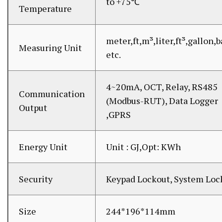
to +75℃
Temperature
meter,ft,m³,liter,ft³,gallon,b
Measuring Unit
etc.
4~20mA, OCT, Relay, RS485
Communication
(Modbus-RUT), Data Logger
Output
,GPRS
Energy Unit
Unit : GJ,Opt: KWh
Security
Keypad Lockout, System Loc
Size
244*196*114mm