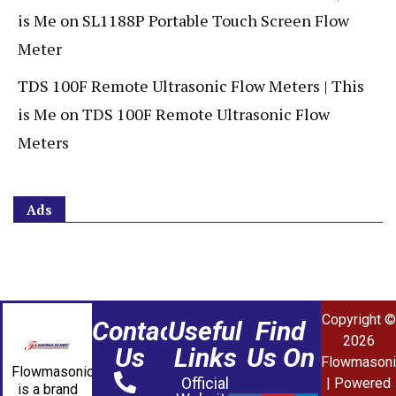
is Me
on
SL1188P Portable Touch Screen Flow
Meter
TDS 100F Remote Ultrasonic Flow Meters | This
is Me
on
TDS 100F Remote Ultrasonic Flow
Meters
Ads
Copyright ©
Contact
Useful
Find
2026
Us
Links
Us On
Flowmasoni
Flowmasonic
Official
| Powered
is a brand