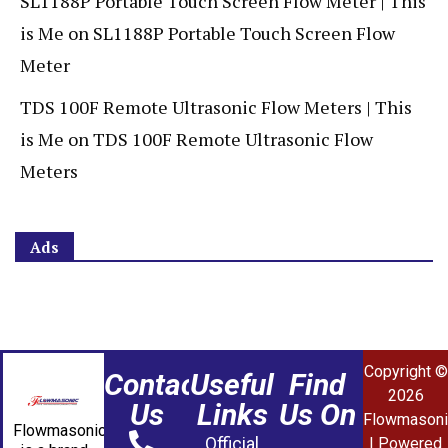
SL1188P Portable Touch Screen Flow Meter | This
is Me
on
SL1188P Portable Touch Screen Flow
Meter
TDS 100F Remote Ultrasonic Flow Meters | This
is Me
on
TDS 100F Remote Ultrasonic Flow
Meters
Ads
Copyright ©
Contact
Useful
Find
2026
Us
Links
Us On
Flowmasoni
Flowmasonic
Official
| Powered