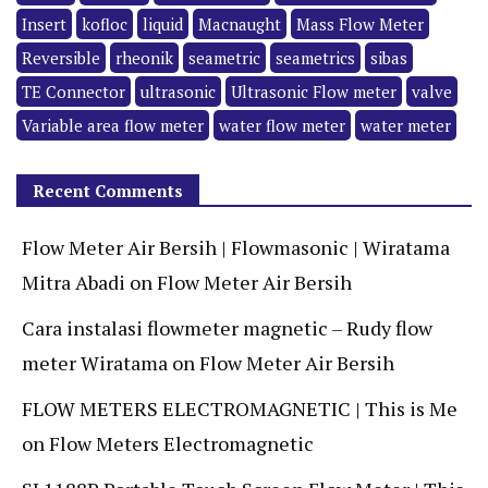
Insert
kofloc
liquid
Macnaught
Mass Flow Meter
Reversible
rheonik
seametric
seametrics
sibas
TE Connector
ultrasonic
Ultrasonic Flow meter
valve
Variable area flow meter
water flow meter
water meter
Recent Comments
Flow Meter Air Bersih | Flowmasonic | Wiratama
Mitra Abadi
on
Flow Meter Air Bersih
Cara instalasi flowmeter magnetic – Rudy flow
meter Wiratama
on
Flow Meter Air Bersih
FLOW METERS ELECTROMAGNETIC | This is Me
on
Flow Meters Electromagnetic