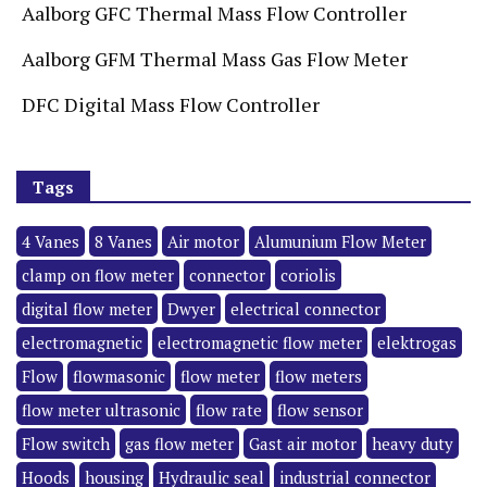
Aalborg GFC Thermal Mass Flow Controller
Aalborg GFM Thermal Mass Gas Flow Meter
DFC Digital Mass Flow Controller
Tags
4 Vanes
8 Vanes
Air motor
Alumunium Flow Meter
clamp on flow meter
connector
coriolis
digital flow meter
Dwyer
electrical connector
electromagnetic
electromagnetic flow meter
elektrogas
Flow
flowmasonic
flow meter
flow meters
flow meter ultrasonic
flow rate
flow sensor
Flow switch
gas flow meter
Gast air motor
heavy duty
Hoods
housing
Hydraulic seal
industrial connector