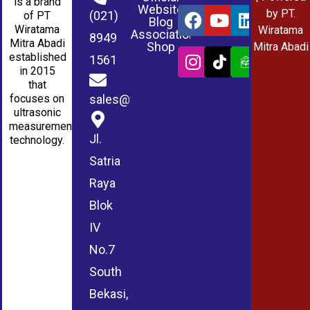
is a brand
Website
by PT.
(021)
of PT
Blog
Wiratama
Wiratama
Association
8949
Mitra Abadi
Shop
Mitra Abadi
established
1561
in 2015
that
sales@wmablog.com
focuses on
ultrasonic
measurement
Jl.
technology.
Satria
Raya
Blok
IV
No.7
South
Bekasi,