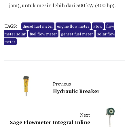
jam), untuk mesin lebih dari 300 kW (400 hp).
TAGS:
diesel fuel meter
engine flow meter
Flow
flow
meter solar
fuel flow meter
genset fuel meter
solar flow
meter
Previous
Hydraulic Breaker
Next
Sage Flowmeter Integral Inline