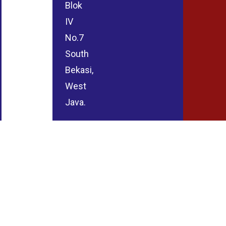
Blok
IV
No.7
South
Bekasi,
West
Java.