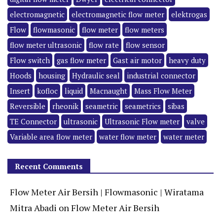
electromagnetic
electromagnetic flow meter
elektrogas
Flow
flowmasonic
flow meter
flow meters
flow meter ultrasonic
flow rate
flow sensor
Flow switch
gas flow meter
Gast air motor
heavy duty
Hoods
housing
Hydraulic seal
industrial connector
Insert
kofloc
liquid
Macnaught
Mass Flow Meter
Reversible
rheonik
seametric
seametrics
sibas
TE Connector
ultrasonic
Ultrasonic Flow meter
valve
Variable area flow meter
water flow meter
water meter
Recent Comments
Flow Meter Air Bersih | Flowmasonic | Wiratama
Mitra Abadi
on
Flow Meter Air Bersih