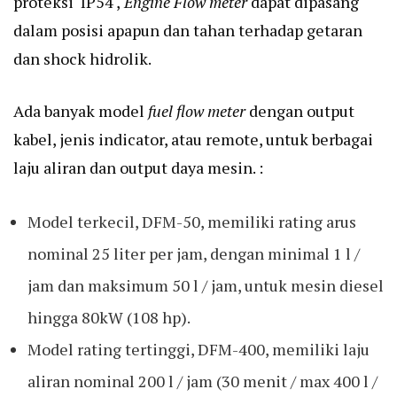
proteksi IP54 ,
Engine Flow meter
dapat dipasang
dalam posisi apapun dan tahan terhadap getaran
dan shock hidrolik.
Ada banyak model
fuel flow meter
dengan output
kabel, jenis indicator, atau remote, untuk berbagai
laju aliran dan output daya mesin. :
Model terkecil, DFM-50, memiliki rating arus
nominal 25 liter per jam, dengan minimal 1 l /
jam dan maksimum 50 l / jam, untuk mesin diesel
hingga 80kW (108 hp).
Model rating tertinggi, DFM-400, memiliki laju
aliran nominal 200 l / jam (30 menit / max 400 l /