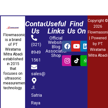
Copyright ©
Contact
Useful
Find
2026
Us
Links
Us On
Flowmasoni
Flowmasonic
Official
| Powered
is a brand
Website
by PT.
(021)
of PT
Blog
Wiratama
Wiratama
Association
8949
Mitra Abadi
Shop
Mitra Abadi
established
1561
in 2015
that
sales@wmablog.com
focuses on
ultrasonic
measurement
Jl.
technology.
Satria
Raya