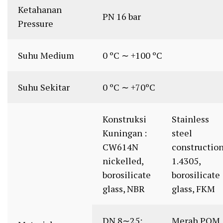
Ketahanan
PN 16 bar
Pressure
Suhu Medium
0 ºC ∼ +100 ºC
Suhu Sekitar
0 ºC ∼ +70ºC
Konstruksi
Stainless
Kuningan :
steel
CW614N
construction
nickelled,
1.4305,
borosilicate
borosilicate
glass, NBR
glass, FKM
DN 8∼25:
Merah POM