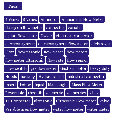
Tags
4 Vanes
8 Vanes
Air motor
Alumunium Flow Meter
clamp on flow meter
connector
coriolis
digital flow meter
Dwyer
electrical connector
electromagnetic
electromagnetic flow meter
elektrogas
Flow
flowmasonic
flow meter
flow meters
flow meter ultrasonic
flow rate
flow sensor
Flow switch
gas flow meter
Gast air motor
heavy duty
Hoods
housing
Hydraulic seal
industrial connector
Insert
kofloc
liquid
Macnaught
Mass Flow Meter
Reversible
rheonik
seametric
seametrics
sibas
TE Connector
ultrasonic
Ultrasonic Flow meter
valve
Variable area flow meter
water flow meter
water meter