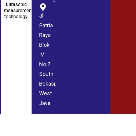
ultrasonic
measurement
Jl.
technology.
Satria
Raya
Blok
IV
No.7
South
Bekasi,
West
Java.