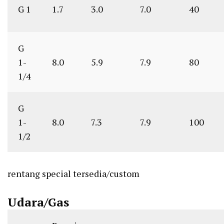
G 1
1.7
3.0
7.0
40
G
1-
8.0
5.9
7.9
80
1/4
G
1-
8.0
7.3
7.9
100
1/2
rentang special tersedia/custom
Udara/Gas