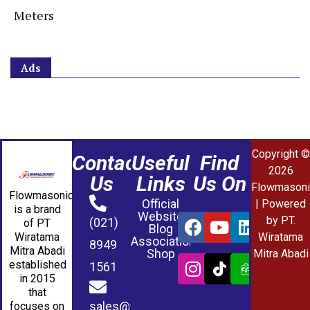
Meters
Ads
Copyright ©
Contact
Useful
Find
2026
Us
Links
Us On
Flowmasoni
Flowmasonic
Official
| Powered
is a brand
Website
by PT.
(021)
of PT
Blog
Wiratama
Wiratama
Association
8949
Mitra Abadi
Shop
Mitra Abadi
established
1561
in 2015
that
sales@wmablog.com
focuses on