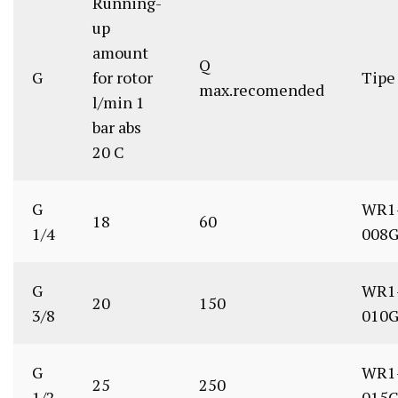
Running-
up
amount
Q
G
for rotor
Tipe
max.recomended
l/min 1
bar abs
20 C
G
WR1
18
60
1/4
008
G
WR1
20
150
3/8
010
G
WR1
25
250
1/2
015