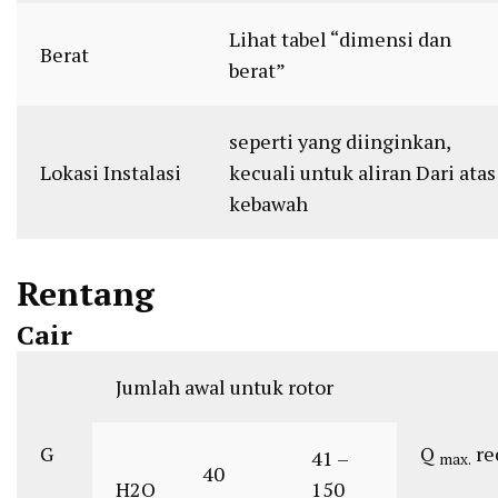
Lihat tabel “dimensi dan
Berat
berat”
seperti yang diinginkan,
Lokasi Instalasi
kecuali untuk aliran Dari atas
kebawah
Rentang
Cair
Jumlah awal untuk rotor
G
Q
re
41 –
max.
40
H2O
150