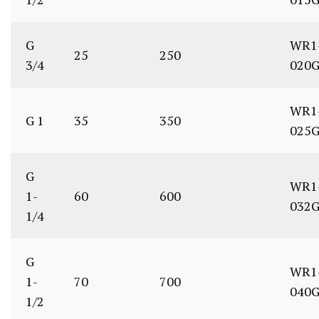
G
WR1
25
250
3/4
020
WR1
G 1
35
350
025
G
WR1
1-
60
600
032
1/4
G
WR1
1-
70
700
040
1/2