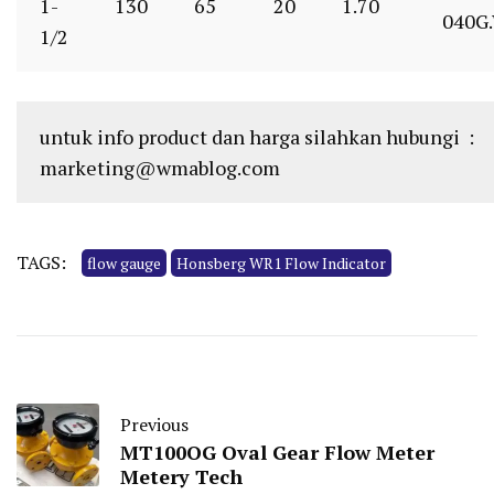
1-
130
65
20
1.70
040G
1/2
untuk info product dan harga silahkan hubungi :
marketing@wmablog.com
TAGS:
flow gauge
Honsberg WR1 Flow Indicator
Previous
MT100OG Oval Gear Flow Meter
Metery Tech