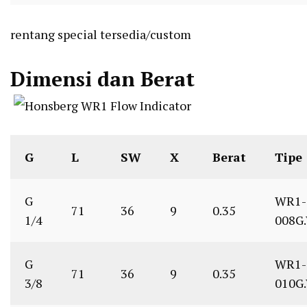
rentang special tersedia/custom
Dimensi dan Berat
G
L
SW
X
Berat
Tipe
G
WR1-
71
36
9
0.35
1/4
008G
G
WR1-
71
36
9
0.35
3/8
010G