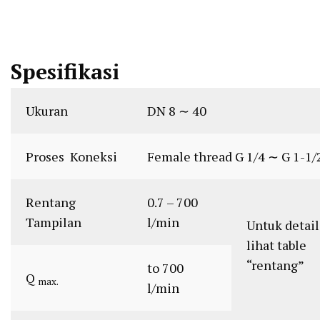
Spesifikasi
Ukuran
DN 8 ∼ 40
Proses Koneksi
Female thread G 1/4 ∼ G 1-1/
Rentang
0.7 – 700
Tampilan
l/min
Untuk detail
lihat table
“rentang”
to 700
Q
max.
l/min