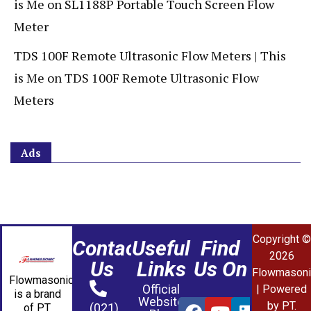
is Me
on
SL1188P Portable Touch Screen Flow
Meter
TDS 100F Remote Ultrasonic Flow Meters | This
is Me
on
TDS 100F Remote Ultrasonic Flow
Meters
Ads
Copyright ©
Contact
Useful
Find
2026
Us
Links
Us On
Flowmasoni
Flowmasonic
Official
| Powered
is a brand
Website
by PT.
(021)
of PT