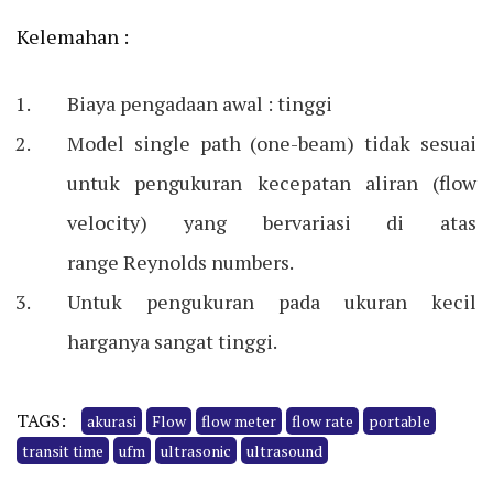
Kelemahan :
Biaya pengadaan awal : tinggi
Model single path (one-beam) tidak sesuai
untuk pengukuran kecepatan aliran (flow
velocity) yang bervariasi di atas
range Reynolds numbers.
Untuk pengukuran pada ukuran kecil
harganya sangat tinggi.
TAGS:
akurasi
Flow
flow meter
flow rate
portable
transit time
ufm
ultrasonic
ultrasound