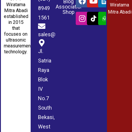
Blog
Wiratama
Wiratama
Association
8949
Mitra Abadi
Shop
Mitra Abadi
established
1561
in 2015
that
sales@wmablog.com
focuses on
ultrasonic
measurement
Jl.
technology.
Satria
Raya
Blok
IV
No.7
South
Bekasi,
West