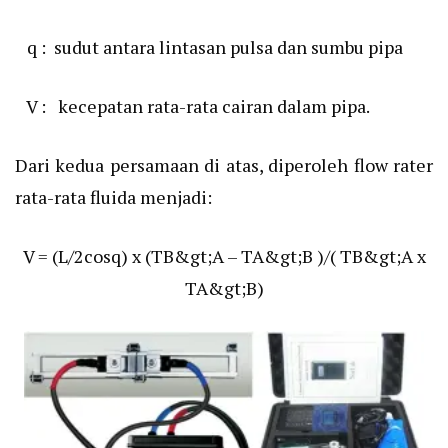
q : sudut antara lintasan pulsa dan sumbu pipa
V : kecepatan rata-rata cairan dalam pipa.
Dari kedua persamaan di atas, diperoleh flow rater
rata-rata fluida menjadi:
V = (L/2cosq) x (TB&gt;A – TA&gt;B )/( TB&gt;A x
TA&gt;B)