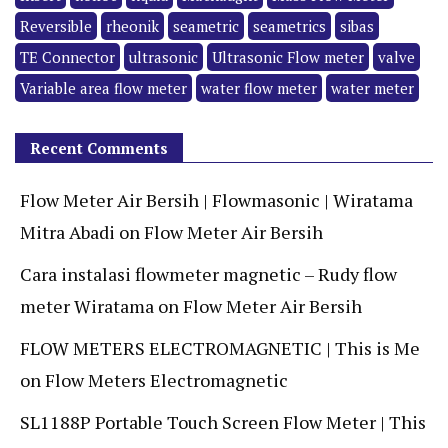
Reversible
rheonik
seametric
seametrics
sibas
TE Connector
ultrasonic
Ultrasonic Flow meter
valve
Variable area flow meter
water flow meter
water meter
Recent Comments
Flow Meter Air Bersih | Flowmasonic | Wiratama
Mitra Abadi
on
Flow Meter Air Bersih
Cara instalasi flowmeter magnetic – Rudy flow
meter Wiratama
on
Flow Meter Air Bersih
FLOW METERS ELECTROMAGNETIC | This is Me
on
Flow Meters Electromagnetic
SL1188P Portable Touch Screen Flow Meter | This