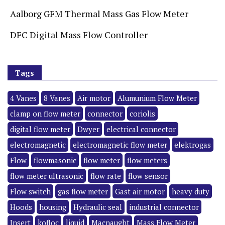
Aalborg GFM Thermal Mass Gas Flow Meter
DFC Digital Mass Flow Controller
Tags
4 Vanes
8 Vanes
Air motor
Alumunium Flow Meter
clamp on flow meter
connector
coriolis
digital flow meter
Dwyer
electrical connector
electromagnetic
electromagnetic flow meter
elektrogas
Flow
flowmasonic
flow meter
flow meters
flow meter ultrasonic
flow rate
flow sensor
Flow switch
gas flow meter
Gast air motor
heavy duty
Hoods
housing
Hydraulic seal
industrial connector
Insert
kofloc
liquid
Macnaught
Mass Flow Meter