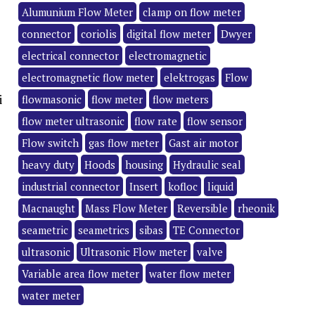
Alumunium Flow Meter
clamp on flow meter
connector
coriolis
digital flow meter
Dwyer
electrical connector
electromagnetic
electromagnetic flow meter
elektrogas
Flow
i
flowmasonic
flow meter
flow meters
flow meter ultrasonic
flow rate
flow sensor
Flow switch
gas flow meter
Gast air motor
heavy duty
Hoods
housing
Hydraulic seal
industrial connector
Insert
kofloc
liquid
Macnaught
Mass Flow Meter
Reversible
rheonik
seametric
seametrics
sibas
TE Connector
ultrasonic
Ultrasonic Flow meter
valve
Variable area flow meter
water flow meter
water meter