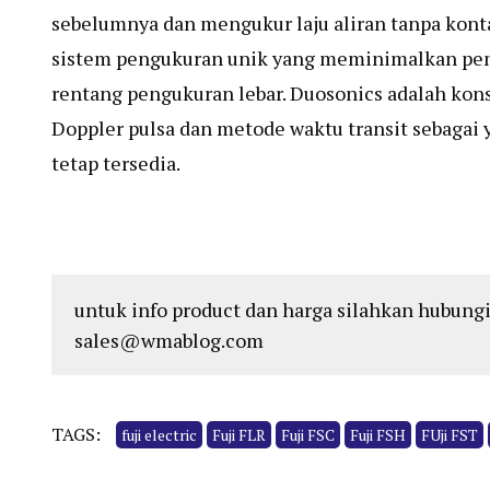
sebelumnya dan mengukur laju aliran tanpa kont
sistem pengukuran unik yang meminimalkan pe
rentang pengukuran lebar. Duosonics adalah ko
Doppler pulsa dan metode waktu transit sebagai 
tetap tersedia.
untuk info product dan harga silahkan hubungi
sales@wmablog.com
TAGS:
fuji electric
Fuji FLR
Fuji FSC
Fuji FSH
FUji FST