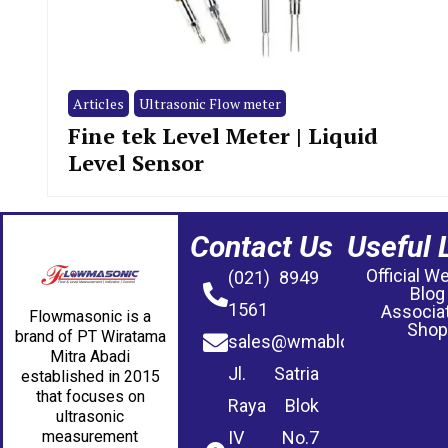
Articles
Ultrasonic Flow meter
Fine tek Level Meter | Liquid
Level Sensor
Contact Us
Useful 
Official W
(021) 8949
Blog
1561
Associa
Flowmasonic is a
Shop
brand of PT Wiratama
sales@wmablog.com
Mitra Abadi
Jl. Satria
established in 2015
that focuses on
Raya Blok
ultrasonic
measurement
IV No.7