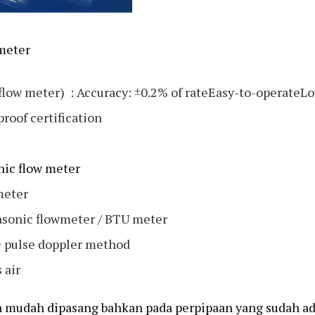
 meter
 flow meter) : Accuracy: ±0.2% of rateEasy-to-operateL
oof certification
nic flow meter
meter
asonic flowmeter / BTU meter
+ pulse doppler method
 air
an mudah dipasang bahkan pada perpipaan yang sudah a